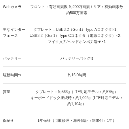
Webカメラ
フロント：有効画素数 約200万画素 / リア：有効画素数
約500万画素
主なインター
タブレット：USB3.2（Gen1）Type-Aコネクタ×1、
フェース
USB3.2（Gen1）Type-Cコネクタ（電源コネクタ）×2、
マイク入力/ヘッドホン出力端子×1
バッテリー
バッテリーパック
*2
駆動時間
約15.0時間
*3
質量
タブレット：約563g（LTE対応モデル：約575g）
キーボードドック接続時：約1,092g（LTE対応モデル：
約1,104g）
保証
1年保証（引取修理・海外保証（制限付）1年）
*5