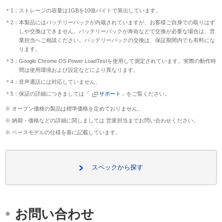
＊1：ストレージの容量は1GBを10億バイトで算出しています。
＊2：本製品にはバッテリーパックが内蔵されていますが、お客様ご自身での取りはず
しや交換はできません。バッテリーパックが寿命などで交換が必要な場合は、営
業担当へご相談ください。バッテリーパックの交換は、保証期間内でも有料にな
ります。
＊3：Google Chrome OS Power LoadTestを使用して測定されています。実際の動作時
間は使用環境および設定などにより異なります。
＊4：音声通話には対応していません。
＊5：保証の詳細につきましては「
サポート
」をご覧ください。
※ オープン価格の製品は標準価格を定めておりません。
※ 納期・価格などの詳細に関しましては 営業担当までお問い合わせください。
※ ベースモデルの仕様を基に記載しています。
スペックから探す
・
お問い合わせ