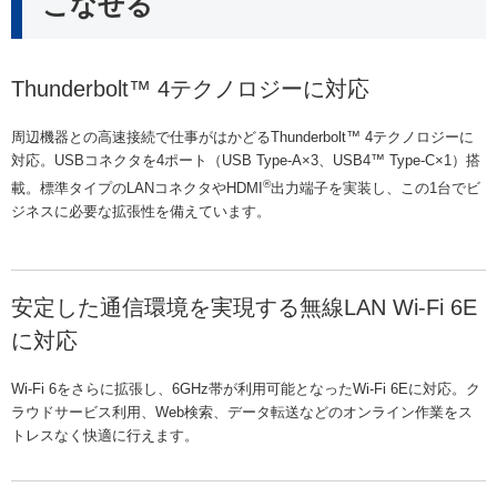
こなせる
Thunderbolt™ 4テクノロジーに対応
周辺機器との高速接続で仕事がはかどるThunderbolt™ 4テクノロジーに
対応。USBコネクタを4ポート（USB Type-A×3、USB4™ Type-C×1）搭
®
載。標準タイプのLANコネクタやHDMI
出力端子を実装し、この1台でビ
ジネスに必要な拡張性を備えています。
安定した通信環境を実現する無線LAN Wi-Fi 6E
に対応
Wi-Fi 6をさらに拡張し、6GHz帯が利用可能となったWi-Fi 6Eに対応。ク
ラウドサービス利用、Web検索、データ転送などのオンライン作業をス
トレスなく快適に行えます。