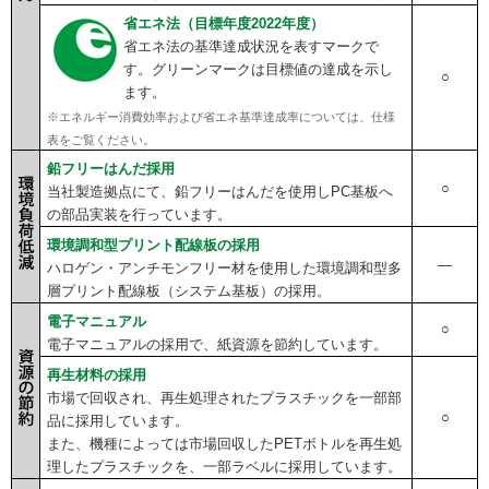
省エネ法（目標年度2022年度）
省エネ法の基準達成状況を表すマークで
す。グリーンマークは目標値の達成を示し
○
ます。
※エネルギー消費効率および省エネ基準達成率については、仕様
表をご覧ください。
鉛フリーはんだ採用
○
当社製造拠点にて、鉛フリーはんだを使用しPC基板へ
の部品実装を行っています。
環境調和型プリント配線板の採用
―
ハロゲン・アンチモンフリー材を使用した環境調和型多
層プリント配線板（システム基板）の採用。
電子マニュアル
○
電子マニュアルの採用で、紙資源を節約しています。
再生材料の採用
市場で回収され、再生処理されたプラスチックを一部部
○
品に採用しています。
また、機種によっては市場回収したPETボトルを再生処
理したプラスチックを、一部ラベルに採用しています。