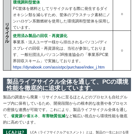
環境調和型筐体
PC筐体を燃料としてリサイクルする際に発生するダイ
○
オキシン類を減らすため、筐体のプラスチック素材にノ
ンハロゲン系難燃材を使用した環境調和型筐体を採用し
ています。
使用済み製品の回収・再資源化
事業系・法人ユーザー様から排出されるパソコン/ディ
スプレイの回収・再資源化は、当社が参加しておりま
○
す、一般社団法人パソコン3R推進協会の「事業系PC業
界回収スキーム」で実施しております。
https://dynabook.com/assistpc/purchase/index_j.htm
製品ライフサイクル全体を通して、PCの環境
性能を徹底的に追求しています。
製品の調達から廃棄・リサイクルに至るほとんどのプロセスも自社グル
ープ内に保有しているため、開発段階からの根本的な改善や各プロセス
の密接な連携が可能です。これにより、製品ライフサイクル全体を通し
て、
省資源
や
省エネ
、
有害物質低減
など幅広い視点から環境性能を徹底
的に高めています。
LCA（ライフサイクルアセスメント）とは、製品の一生における環