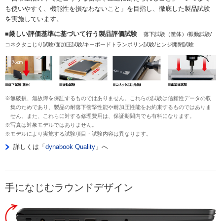
も使いやすく、機能性を損なわないこと」を目指し、徹底した製品試験
を実施しています。
■厳しい評価基準に基づいて行う製品評価試験
落下試験（筐体）/振動試験/
コネクタこじり試験/面加圧試験/キーボードトランポリン試験/ヒンジ開閉試験
※無破損、無故障を保証するものではありません。これらの試験は信頼性データの収
集のためであり、製品の耐落下衝撃性能や耐加圧性能をお約束するものではありま
せん。また、これらに対する修理費用は、保証期間内でも有料になります。
※写真は対象モデルではありません。
※モデルにより実施する試験項目・試験内容は異なります。
詳しくは「
dynabook Quality
」へ
手になじむラウンドデザイン