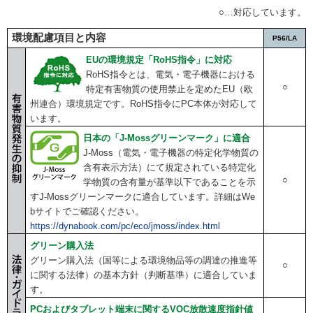
○…対応しています。
環境配慮項目と内容
P56/LA
EUの環境規定「RoHS指令」に対応
RoHS指令とは、電気・電子機器における
○
特定有害物質の使用禁止を定めたEU（欧
州連合）環境規定です。RoHS指令にPC本体が対応して
います。
日本の「J-Mossグリーンマーク」に適合
J-Moss（電気・電子機器の特定化学物質の
含有表示方法）にて規定されている特定化
○
学物質の含有量が基準以下であることを示
すJ-Mossグリーンマークに適合しています。詳細はWe
bサイトでご確認ください。
https://dynabook.com/pc/eco/jmoss/index.html
グリーン購入法
グリーン購入法（国等による環境物品等の調達の推進等
○
に関する法律）の基本方針（判断基準）に適合していま
す。
PCおよびタブレット端末に関するVOC放散速度指針値