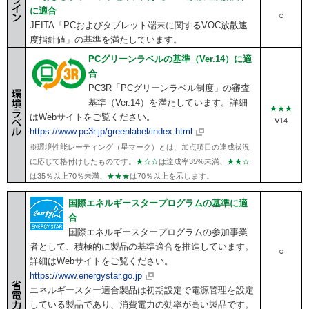
に適合
○
JEITA「PCおよびタブレット端末に関するVOC放散速
度指針値」の基準を満たしています。
PCグリーンラベルの基準（Ver.14）に適
合
PC3R「PCグリーンラベル制度」の審査
基準（Ver.14）を満たしています。詳細
★★★
はWebサイトをご覧ください。
V14
https://www.pc3r.jp/greenlabel/index.html
※環境性能レーティング（星マーク）とは、加点項目の達成状況
に応じて格付けしたものです。
★☆☆
は達成率35%未満、
★★☆
は35％以上70％未満、
★★★
は70％以上を示します。
国際エネルギースタープログラムの基準に適
合
国際エネルギースタープログラムの参加事業
者として、積極的に製品の基準適合を推進しています。
○
詳細はWebサイトをご覧ください。
https://www.energystar.go.jp
エネルギースター適合製品は初期設定で電源管理を設定
している製品であり、消費電力の効率が高い製品です。