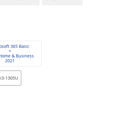
osoft 365 Basic
+
 Home & Business
2021
 i3-1305U