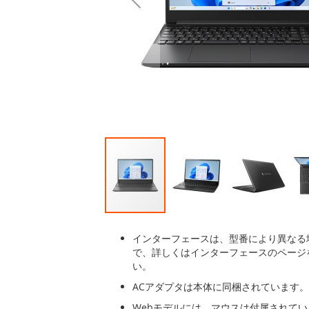
後
に
移
動
す
る
イ
メ
インターフェースは、型番により異なる
ー
で、詳しくはインターフェースのページ
ジ
い。
ギ
ACアダプタは本体に同梱されています。
ャ
ラ
Webモデルには、マウスは付属されて