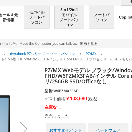
5in1/2in1
モバイル
モバイル
ノートパ
セール＆最
ノートパ
Copilo
ノートパソ
ソコン
新情報
ソコン
コン
et the Computer you can talk to.
動画を見る
ン
dynabook PZシリーズ ー ノートパソコン
PZ/MX
ト/15.6型FHD/W6PZMX3FAB/インテル Core i3-1305U プロセッサー/8GBメモリ/25
PZ/MX Webモデル ブラック/Window
FHD/W6PZMX3FAB/インテル Core
リ/256GB SSD/Officeなし
型番:W6PZMX3FAB
￥108,680
ゲスト価格
在庫なし
完売しました
おすすめポイント
ハードウェア