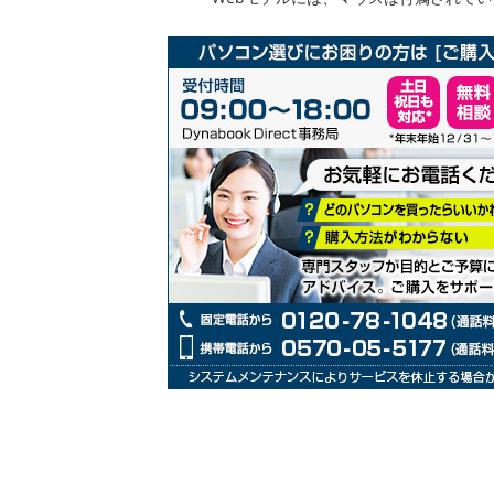
リ
ー
の
最
初
に
移
動
す
る