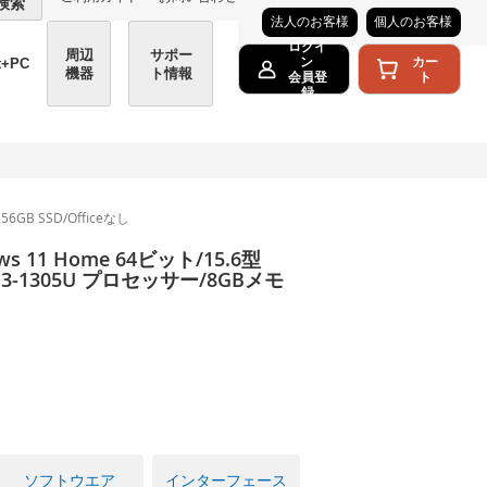
検索
法人のお客様
個人のお客様
ログイ
周辺
サポー
カー
ン
t+PC
機器
ト情報
ト
会員登
録
6GB SSD/Officeなし
s 11 Home 64ビット/15.6型
 i3-1305U プロセッサー/8GBメモ
ソフトウエア
インターフェース