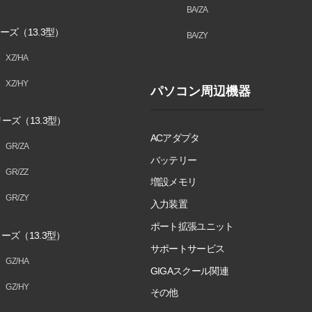
BA/ZA
ーズ（13.3型）
BA/ZY
XZ/HA
XZ/HY
パソコン周辺機器
ーズ（13.3型）
ACアダプタ
GR/ZA
バッテリー
GR/ZZ
増設メモリ
GR/ZY
入力装置
ポート拡張ユニット
ーズ（13.3型）
サポートサービス
GZ/HA
GIGAスクール関連
GZ/HY
その他