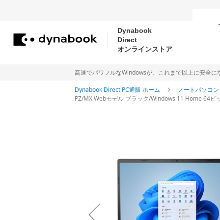
Dynabook
Direct
コ
オンラインストア
ン
テ
高速でパワフルなWindowsが、これまで以上に安全になりました。Me
ン
Dynabook Direct PC通販 ホーム
ノートパソコ
PZ/MX Webモデル ブラック/Windows 11 Home 64ビッ
ツ
に
イ
ス
メ
ー
キ
ジ
ッ
ギ
プ
ャ
ラ
リ
ー
の
最