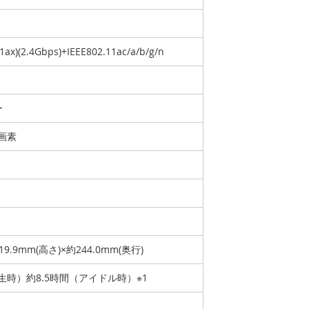
11ax)(2.4Gbps)+IEEE802.11ac/a/b/g/n
ー
画素
19.9mm(高さ)×約244.0mm(奥行)
生時）約8.5時間（アイドル時）※1