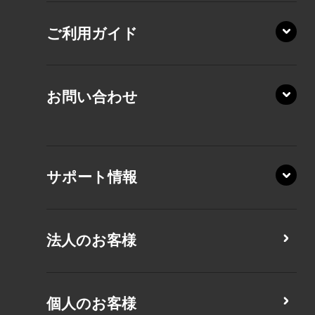
RZ/HA
AZ/MA
ご利用ガイド
RZ/MA
KZ20/A
AZ/LA
RZ/MY
KZ20/Y
AZ/MY
お問い合わせ
AZ/LY
XA/ZA
XA/ZY
サポート情報
CZ/MA
CZ/MY
法人のお客様
MZ/MA
MZ/MY
PZ/LA
個人のお客様