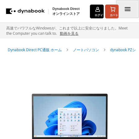
Dynabook Direct
オンラインストア
ログイン
カート
コ
高速でパワフルなWindowsが、これまで以上に安全になりました。Meet
the Computer you can talk to.
動画を見る
ン
テ
Dynabook Direct PC通販 ホーム
ノートパソコン
dynabook P
ン
イ
ツ
メ
に
ー
ジ
ス
ギ
キ
ャ
ラ
ッ
リ
ー
プ
の
最
後