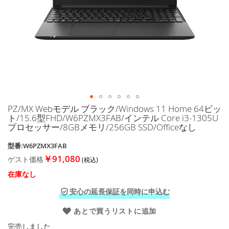
に
移
動
す
る
PZ/MX Webモデル ブラック/Windows 11 Home 64ビッ
イ
ト/15.6型FHD/W6PZMX3FAB/インテル Core i3-1305U
メ
プロセッサー/8GBメモリ/256GB SSD/Officeなし
ー
ジ
型番:W6PZMX3FAB
ギ
￥91,080
ゲスト価格
ャ
ラ
在庫なし
リ
ー
安心の延長保証を同時に申込む
の
最
あとで買うリストに追加
初
完売しました