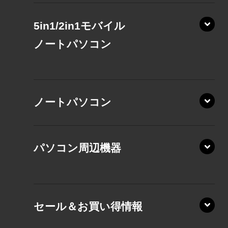
5in1/2in1モバイル
ノート
パソコン
XP/ZAE
ノートパソコン
XP/ZA
XP/ZY
パソコン周辺機器
VZ/MA
VZ/HA
XD/ZA
VZ/HY
セール＆お買い得情報
AZ/DA
VZ/MY
AZ/SA