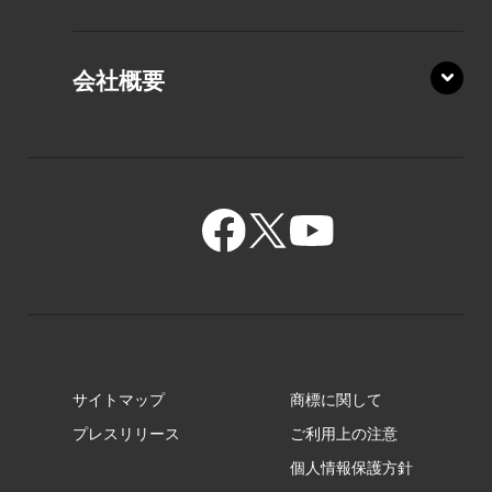
PZ/MA
XZ/HA
PZ/LY
会社概要
XZ/HY
PZ/MY
GR/ZA
BA/ZA
GR/ZZ
BA/ZY
GR/ZY
サイトマップ
商標に関して
GZ/HA
プレスリリース
ご利用上の注意
個人情報保護方針
GZ/HY