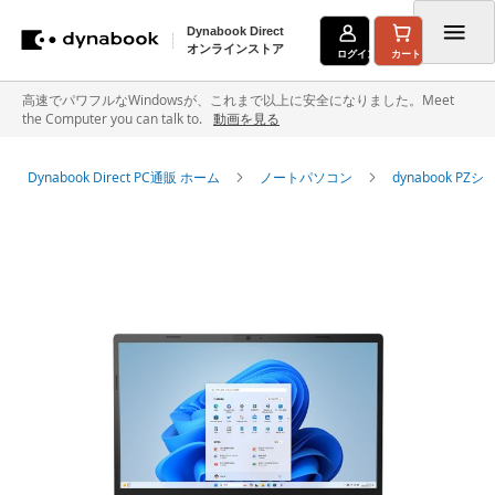
Dynabook Direct
オンラインストア
ログイン
カート
コ
高速でパワフルなWindowsが、これまで以上に安全になりました。Meet
the Computer you can talk to.
動画を見る
ン
テ
Dynabook Direct PC通販 ホーム
ノートパソコン
dynabook P
ン
イ
ツ
メ
に
ー
ジ
ス
ギ
キ
ャ
ラ
ッ
リ
ー
プ
の
最
後