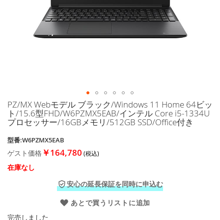
に
移
動
す
る
PZ/MX Webモデル ブラック/Windows 11 Home 64ビッ
イ
ト/15.6型FHD/W6PZMX5EAB/インテル Core i5-1334U
メ
プロセッサー/16GBメモリ/512GB SSD/Office付き
ー
ジ
型番:W6PZMX5EAB
ギ
￥164,780
ゲスト価格
ャ
ラ
在庫なし
リ
ー
安心の延長保証を同時に申込む
の
最
あとで買うリストに追加
初
完売しました