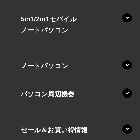
5in1/2in1モバイル
ノート
パソコン
XP/ZAE
ノートパソコン
XP/ZA
XP/ZY
パソコン周辺機器
VZ/MA
VZ/HA
XD/ZA
VZ/HY
セール＆お買い得情報
AZ/DA
VZ/MY