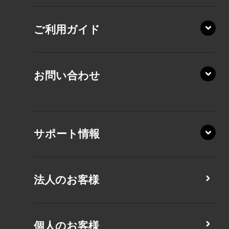
AZ/SA
RZ/HA
AZ/MA
ご利用ガイド
RZ/MA
KZ20/A
AZ/LA
RZ/MY
KZ20/Y
AZ/MY
お問い合わせ
AZ/LY
XA/ZA
XA/ZY
サポート情報
CZ/MA
CZ/MY
法人のお客様
MZ/MA
MZ/MY
PZ/LA
個人のお客様