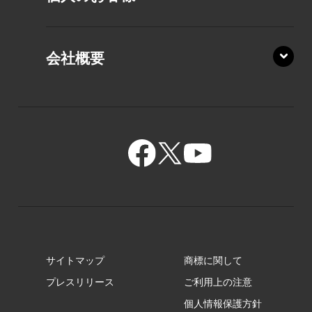
PZ/MA
XZ/HA
PZ/LY
会社概要
XZ/HY
PZ/MY
GR/ZA
BA/ZA
GR/ZZ
BA/ZY
GR/ZY
サイトマップ
商標に関して
GZ/HA
プレスリリース
ご利用上の注意
個人情報保護方針
GZ/HY