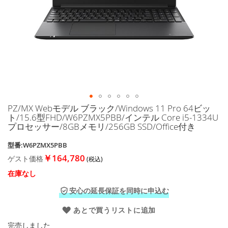
に
移
動
す
る
PZ/MX Webモデル ブラック/Windows 11 Pro 64ビッ
イ
ト/15.6型FHD/W6PZMX5PBB/インテル Core i5-1334U
メ
プロセッサー/8GBメモリ/256GB SSD/Office付き
ー
ジ
型番:W6PZMX5PBB
ギ
￥164,780
ゲスト価格
ャ
ラ
在庫なし
リ
ー
安心の延長保証を同時に申込む
の
最
あとで買うリストに追加
初
完売しました