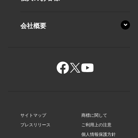
PZ/MA
XZ/HA
PZ/LY
会社概要
XZ/HY
PZ/MY
GR/ZA
BA/ZA
GR/ZZ
BA/ZY
GR/ZY
サイトマップ
商標に関して
GZ/HA
プレスリリース
ご利用上の注意
個人情報保護方針
GZ/HY