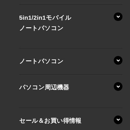
5in1/2in1モバイル
ノート
パソコン
XP/ZAE
ノートパソコン
XP/ZA
XP/ZY
パソコン周辺機器
VZ/MA
VZ/HA
XD/ZA
VZ/HY
セール＆お買い得情報
AZ/DA
VZ/MY