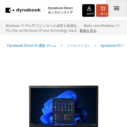
Dynabook Direct
オンラインストア
ログイン
カート
コ
Windows 11 Pro PCでビジネスの成果を最適化。 Make new Windows 11
PCs the cornerstone of your technology stack
動画を見る
ン
テ
Dynabook Direct PC通販 ホーム
ノートパソコン
dynabook P
ン
イ
ツ
メ
に
ー
ジ
ス
ギ
キ
ャ
ラ
ッ
リ
ー
プ
の
最
後