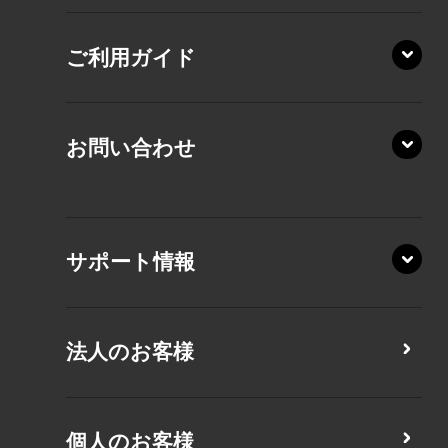
AZ/SA
RZ/HA
AZ/MA
ご利用ガイド
RZ/MA
KZ20/A
AZ/LA
RZ/MY
KZ20/Y
AZ/MY
お問い合わせ
AZ/LY
XA/ZA
XA/ZY
サポート情報
CZ/MA
CZ/MY
法人のお客様
MZ/MA
MZ/MY
PZ/LA
個人のお客様