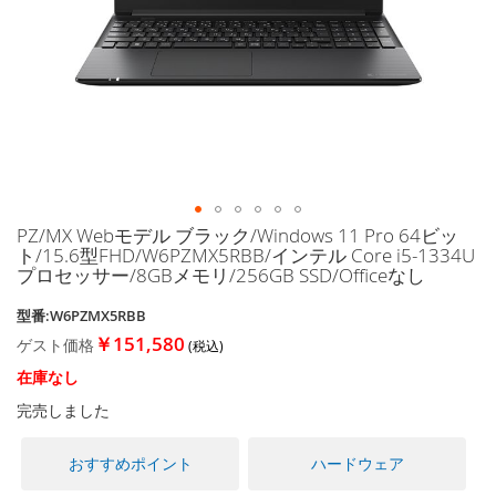
に
移
動
す
る
PZ/MX Webモデル ブラック/Windows 11 Pro 64ビッ
イ
ト/15.6型FHD/W6PZMX5RBB/インテル Core i5-1334U
メ
プロセッサー/8GBメモリ/256GB SSD/Officeなし
ー
ジ
型番:W6PZMX5RBB
ギ
￥151,580
ゲスト価格
ャ
ラ
在庫なし
リ
完売しました
ー
の
最
おすすめポイント
ハードウェア
初