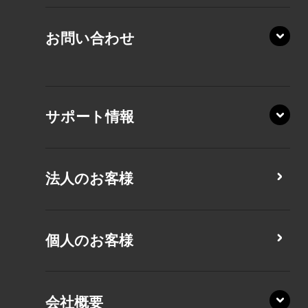
AZ/LA
RZ/MY
KZ20/Y
AZ/MY
お問い合わせ
AZ/LY
XA/ZA
XA/ZY
サポート情報
CZ/MA
CZ/MY
法人のお客様
MZ/MA
MZ/MY
PZ/LA
個人のお客様
PZ/MA
XZ/HA
PZ/LY
会社概要