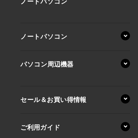
ノート
パソコン
XP/ZAE
ノートパソコン
XP/ZA
XP/ZY
パソコン周辺機器
VZ/MA
VZ/HA
XD/ZA
VZ/HY
セール＆お買い得情報
AZ/DA
VZ/MY
AZ/SA
RZ/HA
AZ/MA
ご利用ガイド
RZ/MA
KZ20/A