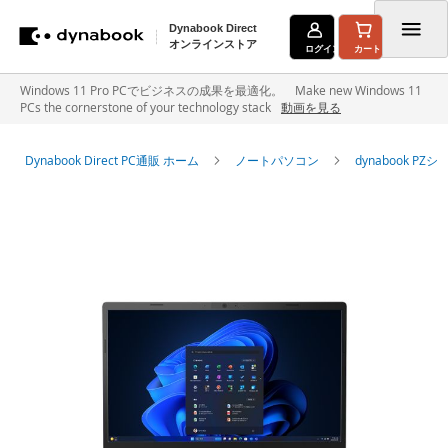
Dynabook Direct
オンラインストア
ログイン
カート
コ
Windows 11 Pro PCでビジネスの成果を最適化。 Make new Windows 11
PCs the cornerstone of your technology stack
動画を見る
ン
テ
Dynabook Direct PC通販 ホーム
ノートパソコン
dynabook P
ン
イ
ツ
メ
に
ー
ジ
ス
ギ
キ
ャ
ラ
ッ
リ
ー
プ
の
最
後