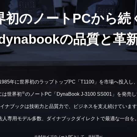
界初のノートPCから続
dynabookの品質と革
1985年に世界初のラップトップPC「T1100」を市場へ投入し
※
年には世界初
のノートPC「DynaBook J-3100 SS001」を発
イナブックは技術力と品質力で、ビジネスを支え続けています
法人専用モデル多数、ダイナブックダイレクトで最適な一台を
※A4サイズのノートPCとして、当社調べ