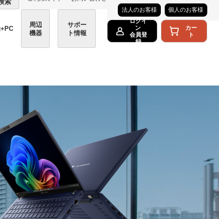
検索
法人のお客様
個人のお客様
ログイ
周辺
サポー
カー
ン
t+PC
機器
ト情報
ト
会員登
録