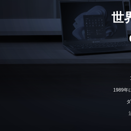
世
1989
ダ