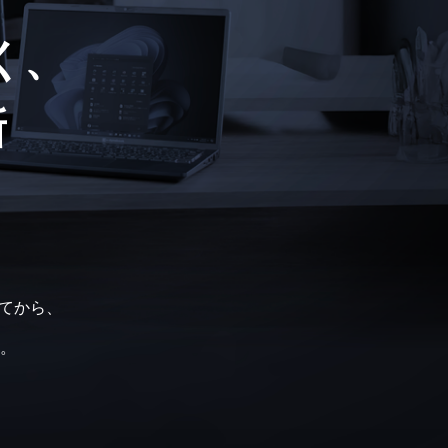
く、
新
、
売してから、
。
。