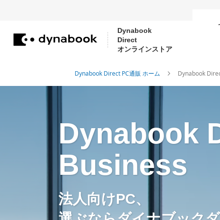
Dynabook
Direct
コ
オンラインストア
ン
テ
Dynabook Direct PC通販 ホーム
Dynabook Di
ン
ツ
に
Dynabook D
ス
キ
ッ
Business
プ
法人向けPC、
選ぶならダイナブックダ