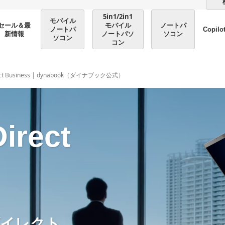
5in1/2in1
モバイル
モバイル
ノートパ
セール＆最
ノートパ
Copilo
ノートパソ
ソコン
新情報
ソコン
コン
rect Business | dynabook（ダイナブック公式）
irect
イレクト