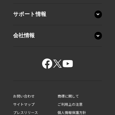
サポート情報
会社情報
15.6型 T7・T6・T5
15.6型 C7・C6・C5
お問い合わせ
商標に関して
14.0型 XP9・XP6
サイトマップ
ご利用上の注意
14.0型 XD5
プレスリリース
個人情報保護方針
ビジネスノートPC
14.0型 R9・R8・R7