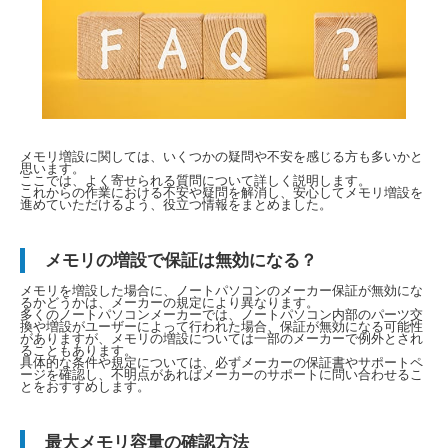
メモリ増設に関しては、いくつかの疑問や不安を感じる方も多いかと
思います。
ここでは、よく寄せられる質問について詳しく説明します。
これからの作業における不安や疑問を解消し、安心してメモリ増設を
進めていただけるよう、役立つ情報をまとめました。
メモリの増設で保証は無効になる？
メモリを増設した場合に、ノートパソコンのメーカー保証が無効にな
るかどうかは、メーカーの規定により異なります。
多くのノートパソコンメーカーでは、ノートパソコン内部のパーツ交
換や増設がユーザーによって行われた場合、保証が無効になる可能性
がありますが、メモリの増設については一部のメーカーで例外とされ
ることもあります。
具体的な条件や規定については、必ずメーカーの保証書やサポートペ
ージを確認し、不明点があればメーカーのサポートに問い合わせるこ
とをおすすめします。
最大メモリ容量の確認方法