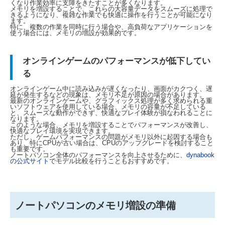
くなり作業効率に支障をきたすことが多くなります。
メモリを増設することで、これらの大容量データをスムーズに処理で
きるようになり、複雑な作業でも快適に操作を行うことが可能になり
ます。
特に、複数の作業を同時に行う場合や、高負荷なアプリケーションを
使う場合には、メモリの増設が効果的です。
オンラインゲームのパフォーマンスが低下してい
る
オンラインゲーム中に読み込みが遅くなったり、画面がカクつく、遅
延が発生するなどの現象は、メモリ不足が原因の場合があります。
最新のオンラインゲームや、グラフィックス処理が多く求められる重
いソフトウェアを使用している場合、メモリの容量が不足している
と、スムーズな動作ができず、快適なプレイ体験が損なわれることに
なります。
このような場合、メモリを増設することでパフォーマンスが改善し、
快適なプレイ環境を実現できます。
ただし、ゲームパフォーマンスの問題がメモリ以外に起因する場合も
あり、特にCPUが古い場合は、CPUのアップグレードを検討すること
も重要です。
ノートパソコン全体のパフォーマンスを向上させるために、
dynabook
の公式サイト
でモデル比較を行うこともおすすめです。
ノートパソコンのメモリ増設の準備