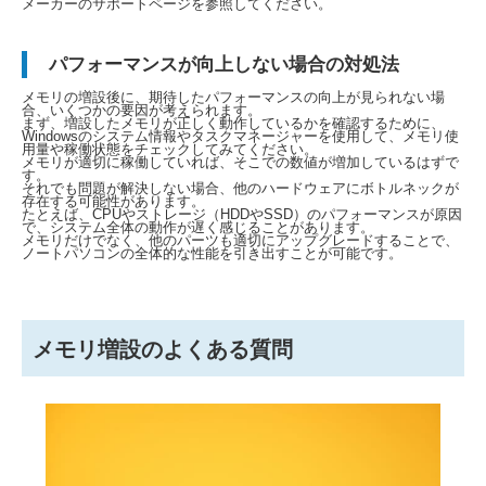
メーカーのサポートページを参照してください。
パフォーマンスが向上しない場合の対処法
メモリの増設後に、期待したパフォーマンスの向上が見られない場
合、いくつかの要因が考えられます。
まず、増設したメモリが正しく動作しているかを確認するために、
Windowsのシステム情報やタスクマネージャーを使用して、メモリ使
用量や稼働状態をチェックしてみてください。
メモリが適切に稼働していれば、そこでの数値が増加しているはずで
す。
それでも問題が解決しない場合、他のハードウェアにボトルネックが
存在する可能性があります。
たとえば、CPUやストレージ（HDDやSSD）のパフォーマンスが原因
で、システム全体の動作が遅く感じることがあります。
メモリだけでなく、他のパーツも適切にアップグレードすることで、
ノートパソコンの全体的な性能を引き出すことが可能です。
メモリ増設のよくある質問