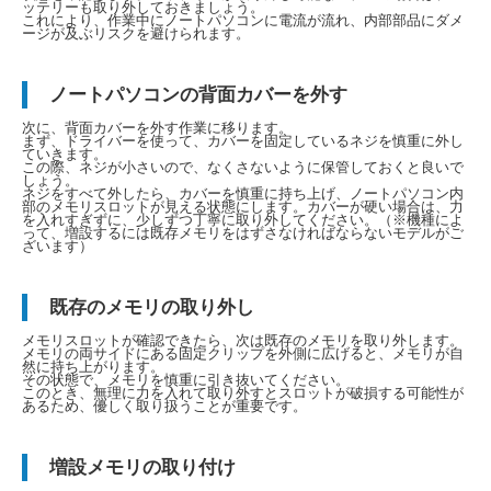
ッテリーも取り外しておきましょう。
これにより、作業中にノートパソコンに電流が流れ、内部部品にダメ
ージが及ぶリスクを避けられます。
ノートパソコンの背面カバーを外す
次に、背面カバーを外す作業に移ります。
まず、ドライバーを使って、カバーを固定しているネジを慎重に外し
ていきます。
この際、ネジが小さいので、なくさないように保管しておくと良いで
しょう。
ネジをすべて外したら、カバーを慎重に持ち上げ、ノートパソコン内
部のメモリスロットが見える状態にします。カバーが硬い場合は、力
を入れすぎずに、少しずつ丁寧に取り外してください。（※機種によ
って、増設するには既存メモリをはずさなければならないモデルがご
ざいます）
既存のメモリの取り外し
メモリスロットが確認できたら、次は既存のメモリを取り外します。
メモリの両サイドにある固定クリップを外側に広げると、メモリが自
然に持ち上がります。
その状態で、メモリを慎重に引き抜いてください。
このとき、無理に力を入れて取り外すとスロットが破損する可能性が
あるため、優しく取り扱うことが重要です。
増設メモリの取り付け