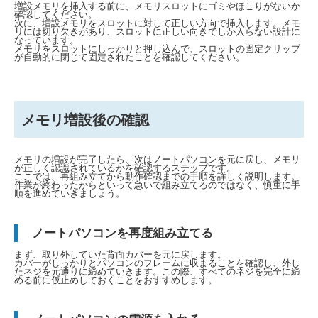
増設メモリを挿入する前に、メモリスロットにゴミやほこりがないか
確認してください。
次に、増設メモリをスロットに対して正しい方向で挿入します。メモ
リには切り欠きがあり、スロットに正しい向きでしか入らない設計に
なっています。
メモリをスロットにしっかりと押し込んで、スロットの固定クリップ
が自動的に閉じて固定されたことを確認してください。
メモリ増設後の確認
メモリの増設が完了したら、次はノートパソコンを元に戻し、メモリ
が正しく認識されているかを確認するステップです。
ここでは、再組み立てから動作確認までの手順を詳しく説明します。
作業が終わったからといって急いで組み立てるのではなく、慎重に手
順を進めていきましょう。
ノートパソコンを再度組み立てる
まず、取り外していた背面カバーを元に戻します。
カバーがしっかりとパソコンのフレームに収まることを確認し、外し
たネジを元通りに締めていきます。この際、すべてのネジを完全に締
める前に仮止めしておくことをおすすめします。