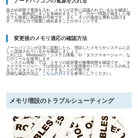
ノートパソコンの電源を入れる
仮止め状態で電源を入れ、メモリが正常に認識されているかを確認し
てから、最終的にネジを本締めすることで、万が一問題が発生した場
合でも簡単に再調整が可能です。また、ネジの過度な摩耗も防げま
す。均等な力で慎重に締め直すことがポイントです。
変更後のメモリ適応の確認方法
ノートパソコンが正常に起動したら、増設したメモリがシステムに正
しく認識されているかを確認しましょう。
これには、Windowsの「システム情報」や「タスクマネージャー」な
どのツールを使用します。
「システム情報」では、メモリの総容量や稼働状態を確認でき、「タ
スクマネージャー」では現在のメモリ使用量やパフォーマンスの向上
をリアルタイムでチェックすることが可能です。
詳細な確認方法は、
こちらのガイド
を参考にしてください。
メモリ増設のトラブルシューティング