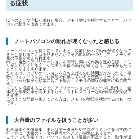
る症状
以下のような症状が現れた場合、メモリ増設を検討することで、パソ
コンの動作を改善できます。
ノートパソコンの動作が遅くなったと感じる
ノートパソコンを長く使っていると、以前に比べて動作が遅くなって
きたと感じることはありませんか？その原因の一つとして、メモリ容
量の不足が考えられます。
特に、複数のアプリケーションを同時に開いて作業を進める際、メモ
リが足りなくなると、システム全体の動作が重くなり、操作がもたつ
くことがよくあります。
たとえば、アプリケーションを立ち上げるのに時間がかかったり、複
数のウィンドウを開いた状態で作業していると突然フリーズしてしま
うといった状況が頻繁に起こる場合、メモリの増設が非常に効果的で
す。
メモリを増設することで、アプリケーションがスムーズに動作し、全
体的な作業効率が向上するため、ストレスフリーな動作環境が実現で
きます。
このような問題を抱えている方は、メモリの増設を検討するのも一つ
です。
大容量のファイルを扱うことが多い
動画編集や画像編集、またはデータ分析やプログラミングを日常的に
行う方は、大量のデータを処理することが頻繁にあります。
こういった作業では、パソコンのメモリ容量が不足すると、動作が遅