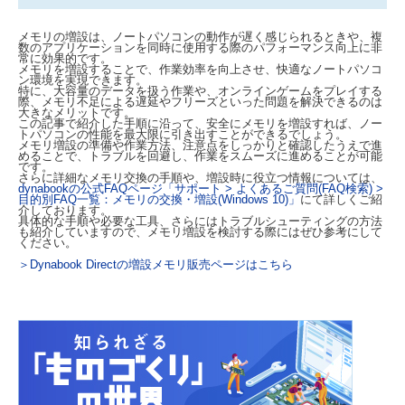
メモリの増設は、ノートパソコンの動作が遅く感じられるときや、複
数のアプリケーションを同時に使用する際のパフォーマンス向上に非
常に効果的です。
メモリを増設することで、作業効率を向上させ、快適なノートパソコ
ン環境を実現できます。
特に、大容量のデータを扱う作業や、オンラインゲームをプレイする
際、メモリ不足による遅延やフリーズといった問題を解決できるのは
大きなメリットです。
この記事で紹介した手順に沿って、安全にメモリを増設すれば、ノー
トパソコンの性能を最大限に引き出すことができるでしょう。
メモリ増設の準備や作業方法、注意点をしっかりと確認したうえで進
めることで、トラブルを回避し、作業をスムーズに進めることが可能
です。
さらに詳細なメモリ交換の手順や、増設時に役立つ情報については、
dynabookの公式FAQページ「サポート > よくあるご質問(FAQ検索) >
目的別FAQ一覧：メモリの交換・増設(Windows 10)」
にて詳しくご紹
介しております。
具体的な手順や必要な工具、さらにはトラブルシューティングの方法
も紹介していますので、メモリ増設を検討する際にはぜひ参考にして
ください。
＞Dynabook Directの増設メモリ販売ページはこちら