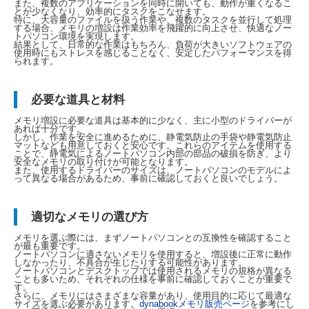
また、複数のアプリケーションを同時に開いても、動作が重くなるこ
とが少なくなり、効率的にタスクをこなせます。
特に、大容量のファイルを扱う作業や、複数のタスクを並行して処理
する場合、メモリの増設は作業効率を飛躍的に向上させ、快適なノー
トパソコン環境を実現します。
結果として、日常的な作業はもちろん、負荷が大きいソフトウェアの
使用時にもストレスを感じることなく、安定したパフォーマンスを得
られます。
必要な道具と材料
メモリ増設に必要な道具は基本的に少なく、主に小型のドライバーが
あれば十分です。
しかし、作業を安全に進めるために、静電気防止の手袋や静電気防止
マットなども用意しておくと安心です。これらのアイテムを使用する
ことで、静電気によるノートパソコン内部の部品の破損を防ぎ、より
安全なメモリの取り付けが可能となります。
また、使用するドライバーのサイズは、ノートパソコンのモデルによ
って異なる場合があるため、事前に確認しておくと良いでしょう。
適切なメモリの選び方
メモリを選ぶ際には、まずノートパソコンとの互換性を確認すること
が最も重要です。
ノートパソコンに適さないメモリを使用すると、増設後に正常に動作
しなかったり、不具合が生じたりする可能性があります。
ノートパソコンとデスクトップでは使用されるメモリの規格が異なる
ことも多いため、それぞれの仕様を事前に確認しておくことが重要で
す。
さらに、メモリにはさまざまな容量があり、使用目的に応じて最適な
サイズを選ぶ必要があります。
dynabookメモリ販売ページ
を参考にし