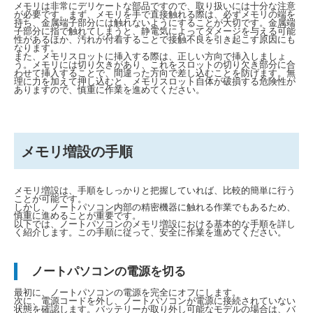
メモリは非常にデリケートな部品ですので、取り扱いには十分な注意
が必要です。まず、メモリを手で直接触れる際は、必ずメモリの端を
持ち、金属端子部分には触れないようにすることが大切です。金属端
子部分に指で触れてしまうと、静電気によってダメージを与える可能
性があるほか、汚れが付着することで接触不良を引き起こす原因にも
なります。
また、メモリスロットに挿入する際は、正しい方向で挿入しましょ
う。メモリには切り欠きがあり、これをスロットの切り欠き部分に合
わせて挿入することで、間違った方向で差し込むことを防げます。無
理に力を加えて押し込むと、メモリスロット自体が破損する危険性が
ありますので、慎重に作業を進めてください。
メモリ増設の手順
メモリ増設は、手順をしっかりと把握していれば、比較的簡単に行う
ことが可能です。
しかし、ノートパソコン内部の精密機器に触れる作業でもあるため、
慎重に進めることが重要です。
以下では、ノートパソコンのメモリ増設における基本的な手順を詳し
く紹介します。この手順に従って、安全に作業を進めてください。
ノートパソコンの電源を切る
最初に、ノートパソコンの電源を完全にオフにします。
次に、電源コードを外し、ノートパソコンが電源に接続されていない
状態を確認します。バッテリーが取り外し可能なモデルの場合は、バ