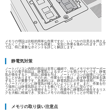
メモリの増設は比較的簡単な作業ですが、いくつかの注意点を押さえ
ておくことで、トラブルを回避し、安全に作業を進められます。以下
では、特に重要なポイントを詳しく解説します。
静電気対策
ノートパソコン内部の部品は非常に繊細で、特にメモリやマザーボー
ドなどの電子部品は、静電気によるダメージを受けやすいです。静電
気が発生すると、部品に損傷を与え、ノートパソコンの故障につなが
ることがあります。そのため、作業を行う際は、必ず静電気対策を講
ずることが重要です。具体的には、静電気防止の手袋を使用し、手か
らノートパソコンに静電気が移らないようにします。また、作業を行
う場所には静電気防止マットを敷いておくとさらに安心です。
これらのアイテムを使用することで、作業中に静電気が発生するリス
クを大幅に軽減でき、安全にメモリの増設を行うことが可能です。
メモリの取り扱い注意点