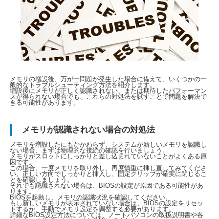
メモリの増設後、万が一問題が発生した場合に備えて、いくつかの一
般的なトラブルシューティング方法を紹介します。
増設後にメモリが正しく認識されない、または期待したパフォーマン
スが得られない場合でも、これらの対処法を試すことで問題を解決で
きる可能性があります。
メモリが認識されない場合の対処法
メモリを増設したにもかかわらず、システムが新しいメモリを認識し
ない場合、まずは物理的な接続の確認を行いましょう。
メモリがスロットにしっかりと差し込まれていないことがよくある原
因です。
この場合、一度メモリを取り外し、再度慎重に挿し直してみてくださ
い。正しい方向でしっかりと挿入し、固定クリップが確実に閉じるこ
とを確認しましょう。
それでも認識されない場合は、BIOSの設定が原因である可能性があ
ります。
BIOSを起動し、メモリの認識状況を確認してください。
もし新しいメモリが表示されていない場合は、BIOSの設定をリセッ
トするか、手動でメモリ設定を調整する必要があります。
詳細なBIOS設定方法については、ノートパソコンの取扱説明書や各