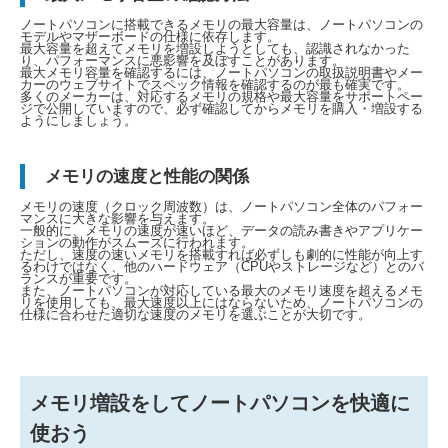
ノートパソコンに搭載できるメモリの最大容量は、ノートパソコンの
モデルやマザーボードの仕様に依存します。
最大容量を超えてメモリを増設しようとしても、認識されなかった
り、パフォーマンスに悪影響を及ぼすことがあります。
最大メモリ容量を確認するには、ノートパソコンの取扱説明書やメー
カーのウェブサイトでスペック情報を確認するのが最も確実です。
多くのメーカーは、対応するメモリの規格や最大容量をサポートペー
ジで公開していますので、必ず確認してからメモリを購入・増設する
ようにしましょう。
メモリの速度と性能の関係
メモリの速度（クロック周波数）は、ノートパソコン全体のパフォー
マンスに大きな影響を与えます。
一般的に、メモリの速度が速いほど、データの読み書きやアプリケー
ションの動作がスムーズに行われます。
ただし、速度の速いメモリを搭載すれば必ずしも劇的に性能が向上す
るわけではなく、他のハードウェア（CPUやストレージなど）とのバ
ランスが重要です。
また、ノートパソコンが対応している最大のメモリ速度を超えるメモ
リを使用しても、最大速度以上にはならないため、ノートパソコンの
仕様に合わせた適切な速度のメモリを選ぶことが大切です。
メモリ増設をしてノートパソコンを快適に
使おう