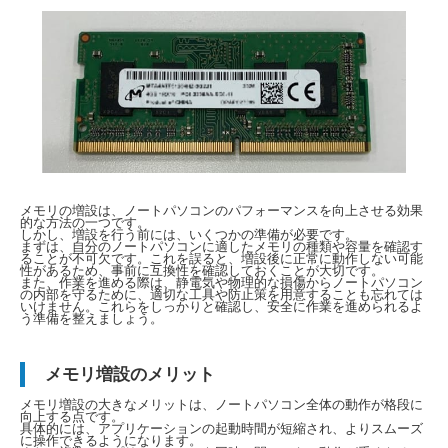
メモリの増設は、ノートパソコンのパフォーマンスを向上させる効果
的な方法の一つです。
しかし、増設を行う前には、いくつかの準備が必要です。
まずは、自分のノートパソコンに適したメモリの種類や容量を確認す
ることが不可欠です。これを誤ると、増設後に正常に動作しない可能
性があるため、事前に互換性を確認しておくことが大切です。
また、作業を進める際は、静電気や物理的な損傷からノートパソコン
の内部を守るために、適切な工具や防止策を用意することも忘れては
いけません。これらをしっかりと確認し、安全に作業を進められるよ
う準備を整えましょう。
メモリ増設のメリット
メモリ増設の大きなメリットは、ノートパソコン全体の動作が格段に
向上する点です。
具体的には、アプリケーションの起動時間が短縮され、よりスムーズ
に操作できるようになります。