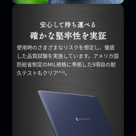
安心して持ち運べる
確かな堅牢性を実証
使用時のさまざまなリスクを想定し、徹底
した品質
試験を実施しています。アメリカ国
防総省制定のMIL
規格に準拠した9項目の耐
久テストもクリア
。
＊11