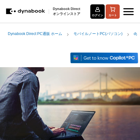
Dynabook Direct
オンラインストア
ログイン
カート
コ
Dynabook Direct PC通販 ホーム
モバイルノートPC(パソコン)
dy
ン
テ
ン
ツ
に
ス
キ
ッ
プ