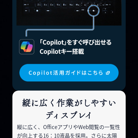
縦に広く作業がしやすい
ディスプレイ
縦に広く、OfficeアプリやWeb閲覧の
一覧性
が向上する16：10液晶を採用。
さらに太陽