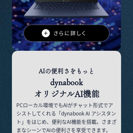
AIの便利さをもっと
dynabook
オリジナルAI機能
PCローカル環境でもAIがチャット形式でア
シ
ストしてくれる「dynabook AI アシスタン
ト」
をはじめ、便利なAI機能を搭載。さまざ
まな
シーンでAIの便利さを享受できます。