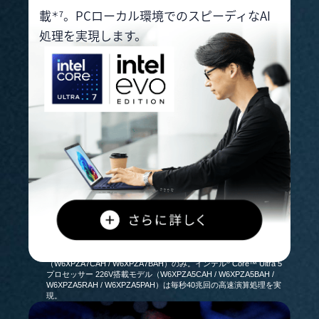
載
。PCローカル環境でのスピーディなAI
＊7
処理を実現します。
＊7. インテル
Core™ Ultra 7 プロセッサー 258V搭載モデル
®
（W6XPZA7CAH / W6XPZA7BAH）のみ。インテル
Core™ Ultra 5
®
プロセッサー 226V搭載モデル（W6XPZA5CAH / W6XPZA5BAH /
W6XPZA5RAH / W6XPZA5PAH）は毎秒40兆回の高速演算処理を実
現。