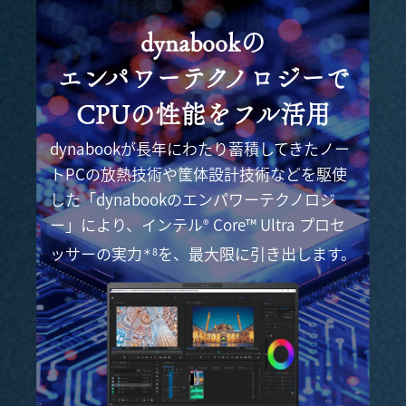
dynabookの
エンパワーテクノロジーで
CPUの性能をフル活用
dynabookが長年にわたり蓄積してきたノー
トPCの放熱技術や筐体設計
技術などを駆使
した「dynabookのエンパワーテクノロジ
ー」により、
インテル
Core™ Ultra プロセ
®
ッサーの実力
を、最大限に引き出します。
＊8