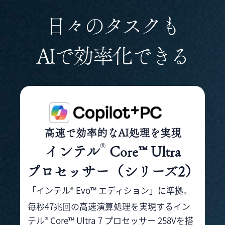
日々のタスクも
AIで効率化できる
高速で効率的なAI処理を実現
®
インテル
Core™ Ultra
プロセッサー（シリーズ2）
「インテル
Evo™ エディション」に準拠。
®
毎秒47兆回の高速演算処理を実現する
イン
テル
Core™ Ultra 7 プロセッサー 258Vを搭
®