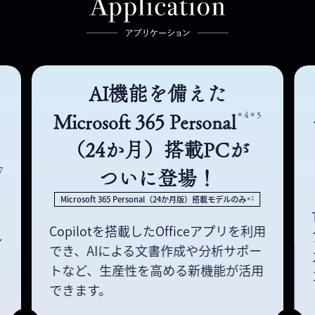
AI機能を備えた
＊4＊5
Microsoft 365 Personal
（24か月）搭載PCが
7
ついに登場！
Microsoft 365 Personal（24か月版）搭載モデルのみ
＊1
を
Copilotを搭載したOfficeアプリを利用
し
でき、AIによる文書作成や
分析サポー
トなど、生産性を高める新機能が活用
できます。