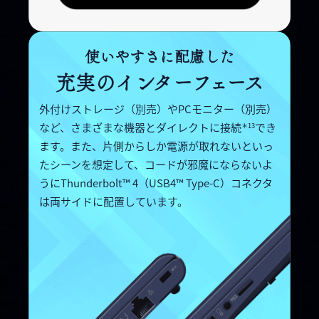
使いやすさに配慮した
充実のインターフェース
外付けストレージ（別売）やPCモニター（別売）
など、さまざま
な機器とダイレクトに接続
でき
＊13
ます。また、片側からしか電源が
取れないといっ
たシーンを想定して、コードが邪魔にならない
よ
うにThunderbolt™ 4（USB4™ Type-C）コネクタ
は両サイド
に配置しています。