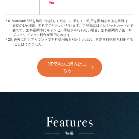
Pro
＊6. Microsoft 365を無料でお試しください。新しくご利用を開始されるお客様は、
最初の1か月間、無料でご利用いただけます。ご登録にはクレジットカードが必
要です。無料期間中にキャンセル手続きを行わない場合、無料期間終了後、サ
ブスクリプション料金が適用されます。
＊20. 過去に同じアカウントで無料試用版を利用した場合、再度無料体験を利用する
ことはできません。
XP/ZAのご購入はこ
ちら