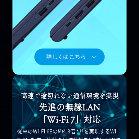
高速で途切れない通信環境を実現
先進の無線LAN
「Wi-Fi 7」対応
従来のWi-Fi 6Eの約4.8倍
を実現するWi-
＊14