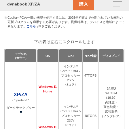
dynabook XP/ZA
※Copilot+ PCの一部の機能を使用するには、2025年初頭まで公開されている無料の
更新プログラムを適用する必要があります。提供時期は、デバイスと地域によって
異なります。
こちら
をご覧ください。
下の表は左右にスクロールします
モデル名
OS
CPU
NPU性能
ディスプレイ
（カラー）
インテル
®
Core™ Ultra 7
プロセッサー
47TOPS
P
258V
〈8コア〉
Windows 11
14.0型
Home
WUXGA
XP/ZA
（16:10）
Copilot+ PC
高輝度・
インテル
®
高色純度・
ダークテックブルー
■
Core™ Ultra 5
広視野角
プロセッサー
40TOPS
P
（ノングレア）
226V
〈8コア〉
Windows 11