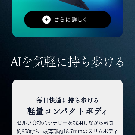
AIを気軽に持ち歩ける
毎日快適に持ち歩ける
軽量コンパクトボディ
セルフ交換バッテリーを採用しながら軽さ
約958g
、
最薄部約18.7mmのスリムボディ
＊2