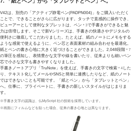
7. 「紙とペン」から「タブレットとペン」へ。
V42は、別売の「アクティブ静電ペン(PADPN004)」をご購入いただく
ことで、できることがさらに広がります。タッチで直感的に操作でき、
ビューアーとして便利なタブレットは、ペン
で手書きができると魅
＊3
力は倍増します。そこで新Vシリーズは、手書きの快適さやデジタルの
便利さに徹底してこだわりました。たとえば、紙のノートにメモをする
ような感覚で使えるように、ペン芯と表面素材の組み合わせを最適化。
紙とペンの書き心地に大きく近づけることができました。2,048段階
＊7
の筆圧を感知し、表情豊かな文字や線を書いたり、従来よりも細いペン
芯で小さな文字も書きやすくなりました。
手書きノートアプリ「TruNote」を使えば、手書きの文字で検索
した
＊4
り、テキスト化してメールやSNSと簡単に連携したりなど、紙のノート
ではできないことも可能です。「紙とペン」から「タブレットとペン」
へ。仕事に、プライベートに、手書きの新しいスタイルがはじまりま
す。
※手書き文字の認識は、仏MyScript 社の技術を採用しています。
※画面にフィルムなどを貼った場合、従来の書き心地とは異なります。