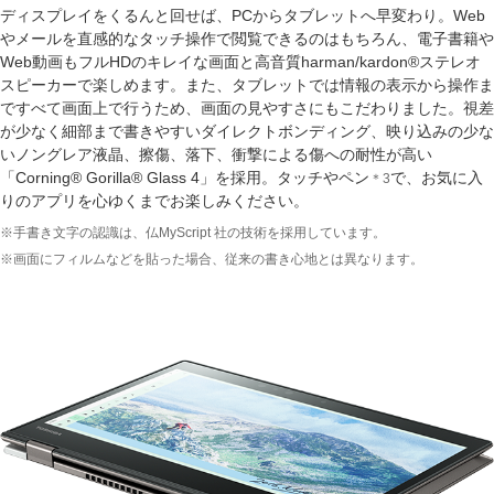
ディスプレイをくるんと回せば、PCからタブレットへ早変わり。Web
やメールを直感的なタッチ操作で閲覧できるのはもちろん、電子書籍や
Web動画もフルHDのキレイな画面と高音質harman/kardon®ステレオ
スピーカーで楽しめます。また、タブレットでは情報の表示から操作ま
ですべて画面上で行うため、画面の見やすさにもこだわりました。視差
が少なく細部まで書きやすいダイレクトボンディング、映り込みの少な
いノングレア液晶、擦傷、落下、衝撃による傷への耐性が高い
「Corning® Gorilla® Glass 4」を採用。タッチやペン
で、お気に入
＊3
りのアプリを心ゆくまでお楽しみください。
※手書き文字の認識は、仏MyScript 社の技術を採用しています。
※画面にフィルムなどを貼った場合、従来の書き心地とは異なります。