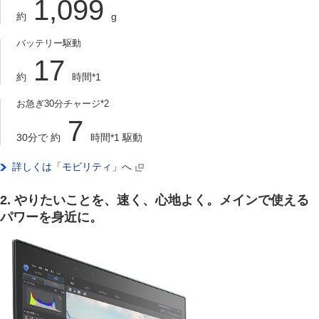
1,099
約
g
バッテリー駆動
17
約
時間
*1
お急ぎ30分チャージ
*2
7
30分で 約
時間
*1
駆動
詳しくは「モビリティ」へ
2. やりたいことを、速く、心地よく。メインで使える
パワーを身近に。