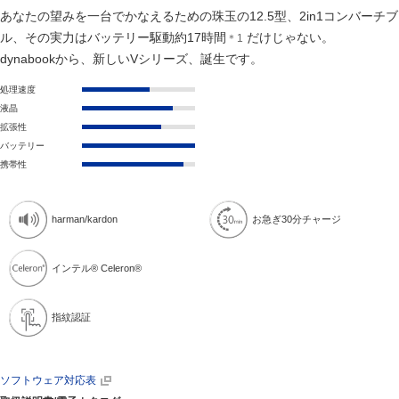
あなたの望みを一台でかなえるための珠玉の12.5型、2in1コンバーチブ
ル、その実力はバッテリー駆動約17時間
だけじゃない。
＊1
dynabookから、新しいVシリーズ、誕生です。
処理速度
液晶
拡張性
バッテリー
携帯性
harman/kardon
お急ぎ30分チャージ
インテル® Celeron®
指紋認証
ソフトウェア対応表