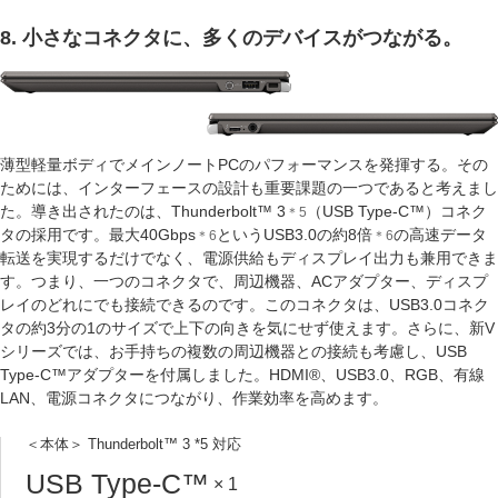
8. 小さなコネクタに、多くのデバイスがつながる。
薄型軽量ボディでメインノートPCのパフォーマンスを発揮する。その
ためには、インターフェースの設計も重要課題の一つであると考えまし
た。導き出されたのは、Thunderbolt™ 3
（USB Type-C™）コネク
＊5
タの採用です。最大
40Gbps
というUSB3.0の約8倍
の高速データ
＊6
＊6
転送を実現するだけでなく、電源供給もディスプレイ出力も兼用できま
す。つまり、一つのコネクタで、周辺機器、ACアダプター、ディスプ
レイのどれにでも接続できるのです。このコネクタは、USB3.0コネク
タの約3分の1のサイズで上下の向きを気にせず使えます。さらに、新V
シリーズでは、お手持ちの複数の周辺機器との接続も考慮し、USB
Type-C™アダプターを付属しました。HDMI®、USB3.0、RGB、有線
LAN、電源コネクタにつながり、作業効率を高めます。
＜本体＞ Thunderbolt
™
3
*5
対応
USB Type-C
™
× 1