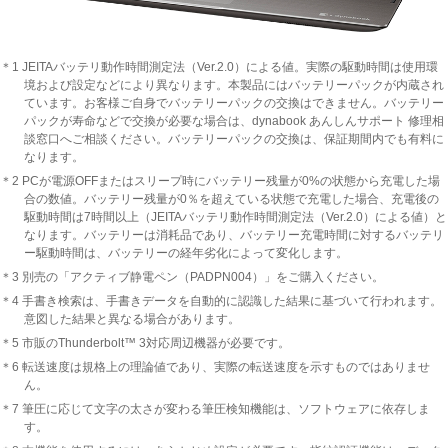
＊1 JEITAバッテリ動作時間測定法（Ver.2.0）による値。実際の駆動時間は使用環
境および設定などにより異なります。本製品にはバッテリーパックが内蔵され
ています。お客様ご自身でバッテリーパックの交換はできません。バッテリー
パックが寿命などで交換が必要な場合は、dynabook あんしんサポート 修理相
談窓口へご相談ください。バッテリーパックの交換は、保証期間内でも有料に
なります。
＊2 PCが電源OFFまたはスリープ時にバッテリー残量が0%の状態から充電した場
合の数値。バッテリー残量が0％を超えている状態で充電した場合、充電後の
駆動時間は7時間以上（JEITAバッテリ動作時間測定法（Ver.2.0）による値）と
なります。バッテリーは消耗品であり、バッテリー充電時間に対するバッテリ
ー駆動時間は、バッテリーの経年劣化によって変化します。
＊3 別売の「アクティブ静電ペン（PADPN004）」をご購入ください。
＊4 手書き検索は、手書きデータを自動的に認識した結果に基づいて行われます。
意図した結果と異なる場合があります。
＊5 市販のThunderbolt
™
3対応周辺機器が必要です。
＊6 転送速度は規格上の理論値であり、実際の転送速度を示すものではありませ
ん。
＊7 筆圧に応じて文字の太さが変わる筆圧検知機能は、ソフトウェアに依存しま
す。