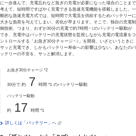
に一歩進んで、充電忘れなど急ぎの充電が必要になった場合のことまで
考えて、短時間ですばやく充電できる急速充電機能を搭載しました。一
般的な急速充電方式では、短時間で大電流を供給するためバッテリーに
大きな負荷を与えてしまい、劣化が早まります。そこで、独自の充電制
御技術、つまり、わずか30分の充電で約7時間
のバッテリー駆動が
＊1
でき、充電中はバッテリーの充電状態を監視しながら充電の電流量をコ
ントロールする「お急ぎ30分チャージ
」を開発。いざというときに
＊2
サッと充電でき、しかもバッテリー寿命への影響は少ない。あなたのバ
ッテリーの不安を、サッと解消します。
お急ぎ30分チャージ
*2
7
30分で 約
時間
*1
のバッテリー駆動
バッテリー駆動
17
約
時間
*1
詳しくは「バッテリー」へ