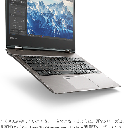
たくさんのやりたいことを、一台でこなせるように。新Vシリーズは、
最新版OS「Windows 10 <Anniversary Update 適用済>」プレインスト