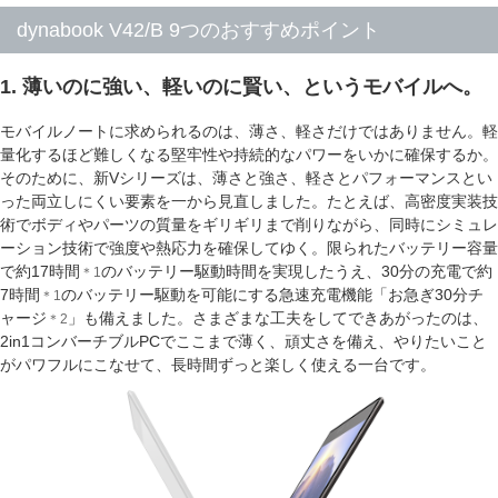
dynabook V42/B 9つのおすすめポイント
1. 薄いのに強い、軽いのに賢い、というモバイルへ。
モバイルノートに求められるのは、薄さ、軽さだけではありません。軽
量化するほど難しくなる堅牢性や持続的なパワーをいかに確保するか。
そのために、新Vシリーズは、薄さと強さ、軽さとパフォーマンスとい
った両立しにくい要素を一から見直しました。たとえば、高密度実装技
術でボディやパーツの質量をギリギリまで削りながら、同時にシミュレ
ーション技術で強度や熱応力を確保してゆく。限られたバッテリー容量
で約17時間
のバッテリー駆動時間を実現したうえ、30分の充電で約
＊1
7時間
のバッテリー駆動を可能にする急速充電機能「お急ぎ30分チ
＊1
ャージ
」も備えました。さまざまな工夫をしてできあがったのは、
＊2
2in1コンバーチブルPCでここまで薄く、頑丈さを備え、やりたいこと
がパワフルにこなせて、長時間ずっと楽しく使える一台です。