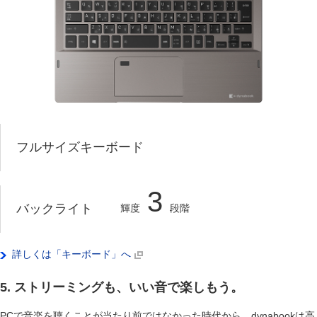
フルサイズキーボード
3
バ
ッ
バックライト
輝度
段階
ク
ラ
イ
ト
詳しくは「キーボード」へ
5. ストリーミングも、いい音で楽しもう。
PCで音楽を聴くことが当たり前ではなかった時代から、dynabookは高