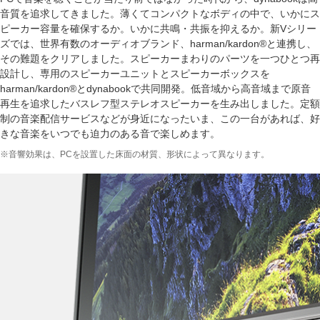
音質を追求してきました。薄くてコンパクトなボディの中で、いかにス
ピーカー容量を確保するか。いかに共鳴・共振を抑えるか。新Vシリー
ズでは、世界有数のオーディオブランド、harman/kardon®と連携し、
その難題をクリアしました。スピーカーまわりのパーツを一つひとつ再
設計し、専用のスピーカーユニットとスピーカーボックスを
harman/kardon®とdynabookで共同開発。低音域から高音域まで原音
再生を追求したバスレフ型ステレオスピーカーを生み出しました。定額
制の音楽配信サービスなどが身近になったいま、この一台があれば、好
きな音楽をいつでも迫力のある音で楽しめます。
※音響効果は、PCを設置した床面の材質、形状によって異なります。