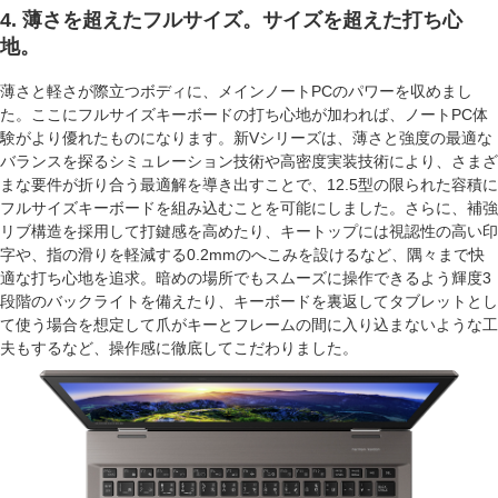
4. 薄さを超えたフルサイズ。サイズを超えた打ち心
地。
薄さと軽さが際立つボディに、メインノートPCのパワーを収めまし
た。ここにフルサイズキーボードの打ち心地が加われば、ノートPC体
験がより優れたものになります。新Vシリーズは、薄さと強度の最適な
バランスを探るシミュレーション技術や高密度実装技術により、さまざ
まな要件が折り合う最適解を導き出すことで、12.5型の限られた容積に
フルサイズキーボードを組み込むことを可能にしました。さらに、補強
リブ構造を採用して打鍵感を高めたり、キートップには視認性の高い印
字や、指の滑りを軽減する0.2mmのへこみを設けるなど、隅々まで快
適な打ち心地を追求。暗めの場所でもスムーズに操作できるよう輝度3
段階のバックライトを備えたり、キーボードを裏返してタブレットとし
て使う場合を想定して爪がキーとフレームの間に入り込まないような工
夫もするなど、操作感に徹底してこだわりました。